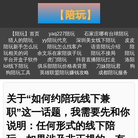
【陪玩】首页
yaq227陪玩
石家庄哪有台球陪玩
猎人的陪玩
yy陪玩代充
深圳美女线下陪玩
皮皮
陪玩新手怎么玩
陪玩怎么找客户
语音陪玩介绍
陪
玩相关的词
余文乐在家陪孩子玩
陪玩不接局
陪玩
平台开盒子软件
虎门陪玩
抖音直播陪玩扛走
洛阳
lol线下陪玩
俱乐部陪玩价格表背景
刀妹陪玩君
狗
狗陪玩工具
英雄联盟陪玩赚钱攻略
成都陪玩服务
关于“如何约陪玩线下兼
职”这一话题，我需要先和你
说明：任何形式的线下陪