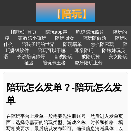
【陪玩】首页
陪玩app声
吃鸡陪玩照片
陪玩的
梗
家教陪小孩玩
陪玩lol女
陪玩陪做题
陪玩k
什么
陪孩子玩的世界
陪玩喘单
怎么陪它玩
陪
玩赚钱软件
陪玩可以干嘛
耳朵陪玩
陪妹妹玩英
语
长沙陪玩帅哥
音波陪玩
被陪玩撩
美女陪玩
征途
陪玩卡王者
虎牙陪玩上分
陪玩怎么发单？-陪玩怎么发
单
在陪玩平台上发单一般需要先注册账号，然后进入发单页
面，选择你需要的陪玩类型、游戏名称、时长和价格，填
写相关要求，最后确认发布即可。确保信息清晰具体，以