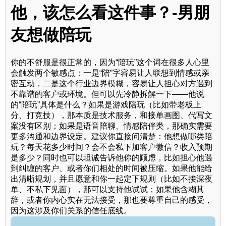
他，该怎么看这件事？-男朋
友想做陪玩
你的不舒服是很正常的，因为“陪玩”这个词在很多人心里
会触发两个敏感点：一是“陪”字容易让人联想到情感或亲
密互动，二是这个行业边界模糊，容易让人担心对方遇到
不靠谱的客户或环境。但可以先冷静拆解一下——他说
的“陪玩”具体是什么？如果是游戏陪玩（比如带老板上
分、打竞技），那本质是技术服务，和接单画图、代写文
案没有区别；如果是语音陪聊、情感陪伴类，那确实需要
更多沟通和边界设定。建议你直接问清楚：他想做哪类陪
玩？每天花多少时间？会不会私下加客户微信？收入预期
是多少？同时也可以坦诚告诉他你的顾虑，比如担心他遇
到纠缠的客户、或者你们相处的时间被压缩。如果他能给
出清晰规划，并且愿意和你一起定下规则（比如不接深夜
单、不私下见面），那可以支持他试试；如果他含糊其
辞，或者你内心实在无法接受，那也要尊重自己的感受，
因为这涉及你们关系的信任底线。