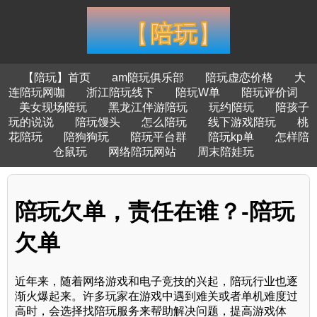
【陪玩】首页
am陪玩俱乐部
陪玩虚恋价格
大
连陪玩网咖
浙江陪玩线下
陪玩W单
陪玩评价词
美女现场陪玩
黑龙江伴游陪玩
玩约陪玩
陪孩子
玩的说说
陪玩馒头
怎么陪玩
线下游戏陪玩
桃
花陪玩
陪狗狗玩
陪玩平台群
陪玩kp单
怎样陪
仓鼠玩
网络陪玩网站
周末陪娃玩
陪玩欠单，责任在谁？-陪玩
欠单
近年来，随着网络游戏和电子竞技的兴起，陪玩行业也逐
渐火爆起来。许多玩家在游戏中遇到难关或者单机难度过
高时，会选择找陪玩服务来帮助解决问题，提高游戏体