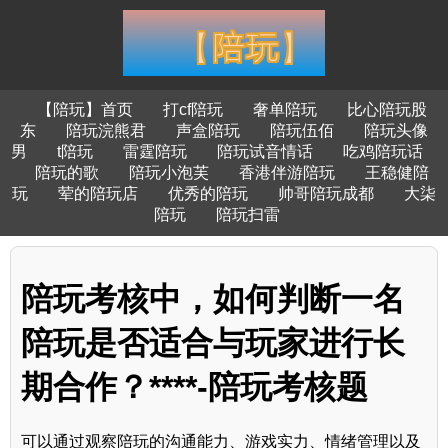
【陪玩】首页
打cf陪玩
奢单陪玩
比心陪玩股
东
陪玩浣熊君
声盒陪玩
陪玩伍佰
陪玩头像
男
t陪玩
雷霆陪玩
陪玩试音情话
吃鸡陪玩话
陪玩的歌
陪玩小泡芙
香港伴游陪玩
王稳健陪
玩
荤的陪玩店
优秀的陪玩
帅哥陪玩成都
大柒
陪玩
陪玩扫雷
陪玩考核中，如何判断一名
陪玩是否适合与玩家进行长
期合作？****-陪玩考核题
可以通过观察陪玩的沟通能力、游戏实力、情绪管理以及