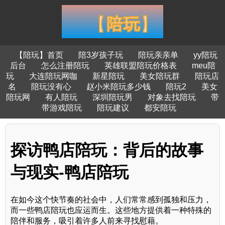
【陪玩】首页
陪3岁孩子玩
陪玩亲亲单
yy陪玩
后台
怎么注册陪玩
英雄联盟陪玩价格表
meu陪
玩
大连陪玩网咖
新星陪玩
美女陪玩群
陪玩店
名
陪玩没有心
赵小米陪玩多少钱
陪玩2
美女
陪玩网
有人陪玩
深圳陪玩男
对象去找陪玩
带
带游戏陪玩
陪玩建议
都安陪玩
探访鸭店陪玩：背后的故事
与现实-鸭店陪玩
在如今这个快节奏的社会中，人们常常感到孤独和压力，
而一些鸭店陪玩也应运而生。这些地方提供着一种特殊的
陪伴和服务，吸引着许多人前来寻找慰藉。