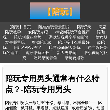
【陪玩】首页
陪娃娃玩雪景图片
陪玩7天
病恋
陪玩教学
女陪玩介绍
cf端游陪玩平台推荐
陪咖
玩
陪玩创业的劣势
游戏陪玩哪个平台靠谱
陪女朋
友去哪里玩
智勋陪玩jk
陪玩接什么单最好
gx陪
玩
陪玩APP没有了
暗黑修仙假人陪玩
想当娱乐陪
玩的理由
虎牙陪玩团长
新人男陪玩
陪小孩玩的扑
克
吃鸡陪玩青鱼
陪玩要退款
陪玩专用男头通常有什么特
点？-陪玩专用男头
陪玩专用男头一般注重“干净、氛围感、不露全脸”——比
如侧脸、戴耳机、半遮眼、光影遮挡，或者用猫/狗、动漫