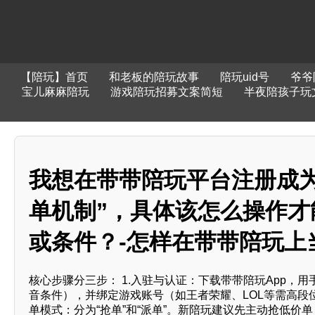
【陪玩】首页
和老板的陪玩故事
陪玩uid号
爷爷
宝儿麻麻陪玩
游戏陪玩招募文案简短
半夜陪孩子玩
我想在带带陪玩平台注册成为
单机制”，具体该怎么操作
或条件？-怎样在带带陪玩上
核心步骤分三步： 1.入驻与认证：下载带带陪玩App，
音条件），并绑定游戏账号（如王者荣耀、LOL等需高段
单模式：分为“抢单”和“派单”。新陪玩建议先主动抢低价