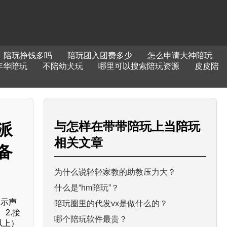
陪玩挣钱多吗
陪玩团入团费多少
怎么申请大神陪玩
年华陪玩
不陪幼犬玩
哪里可以搜索陪玩资源
皮皮陪
与
怎样在带带陪玩上当陪玩
派
相关文章
备
为什么说轻轻家教的助教压力大？
什么是“hm陪玩”？
展示声
陪玩圈里的代发vx是做什么的？
2.接
哪个陪玩软件最贵？
以上）