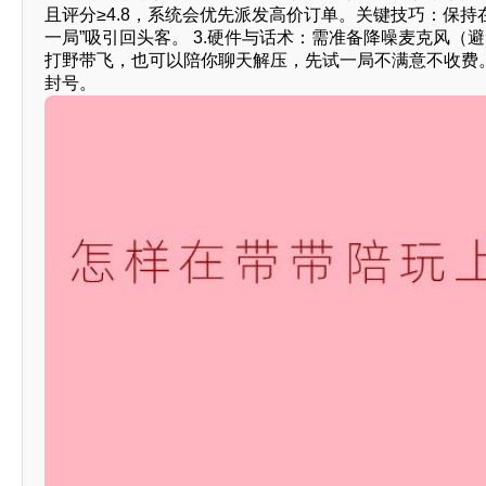
且评分≥4.8，系统会优先派发高价订单。关键技巧：保
一局”吸引回头客。 3.硬件与话术：需准备降噪麦克风（
打野带飞，也可以陪你聊天解压，先试一局不满意不收费
封号。