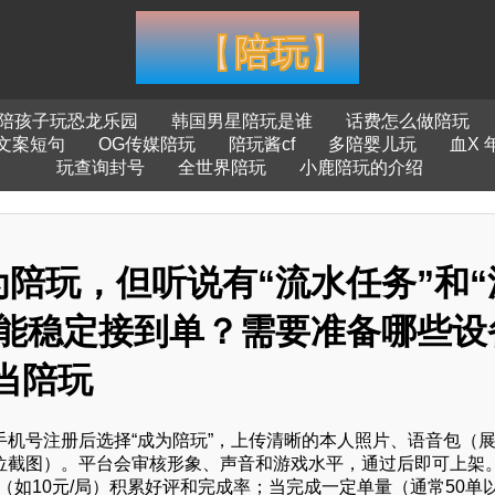
陪孩子玩恐龙乐园
韩国男星陪玩是谁
话费怎么做陪玩
文案短句
OG传媒陪玩
陪玩酱cf
多陪婴儿玩
血X 
玩查询封号
全世界陪玩
小鹿陪玩的介绍
陪玩，但听说有“流水任务”和“
才能稳定接到单？需要准备哪些设
当陪玩
用手机号注册后选择“成为陪玩”，上传清晰的本人照片、语音包（
位截图）。平台会审核形象、声音和游戏水平，通过后即可上架。 
单（如10元/局）积累好评和完成率；当完成一定单量（通常50单