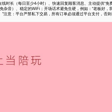
持在线时长（每日至少4小时）、快速回复顾客消息、主动提供“免
避免杂音）、稳定的WiFi；开场话术避免生硬，例如：“老板好，
。”注意：平台严禁私下交易，所有订单必须通过平台支付，否则