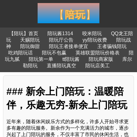
【陪玩】首页
陪玩酱1314
咬米陪玩
QQ龙王陪
玩
天赐陪玩
陪玩厅公告
yy陪玩收费
陪玩战
神
陪玩御甜
陪玩王者接单便宜
王者骗钱陪玩
吃鸡陪玩话
陪玩不包赢
英雄联盟陪玩价格表
陪
玩九腻
陪玩第一单
tt陪玩酱
陪玩商家版
库尔
勒陪玩
直播陪玩真空
陪玩店美工
### 新余上门陪玩：温暖陪
伴，乐趣无穷-新余上门陪玩
近年来，随着休闲娱乐方式的多样化，许多人开始寻求更
多有趣的陪玩服务。新余作为一个充满活力的城市，逐步
兴起了上门陪玩的服务，不仅丰富了市民的休闲生活，也