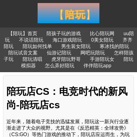
【陪玩】首页
陪孩子玩的游戏
比心陪玩网
uu陪
玩
不说话陪玩
海口游戏陪玩
0美女陪玩
齐齐
陪玩
陪玩如何找单
男生装女陪玩
寒冰找的陪玩
陪玩试音文案
仙游记陪玩
网吧玩陪玩
怎样陪孩
子玩
陪玩清唱
虎牙陪玩野哥
手游陪玩女
陪玩
模拟器
怎么弄好陪玩
伴伴陪玩app
陪玩店CS：电竞时代的新风
尚-陪玩店cs
近年来，随着电子竞技的迅猛发展，陪玩这一新兴行业逐
渐走进了大众的视野。尤其是在《反恐精英：全球攻势》
（CS:GO）等热门游戏的推动下，陪玩店应运而生，为玩