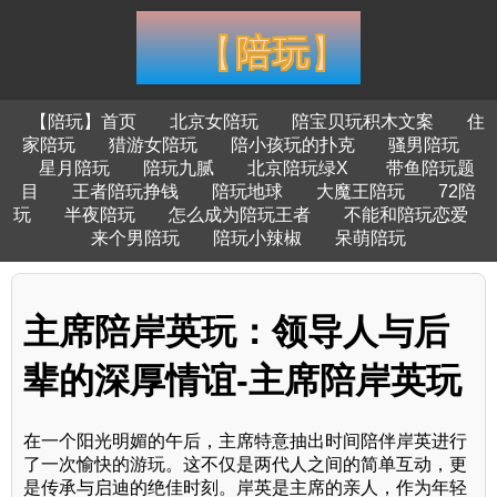
【陪玩】首页
北京女陪玩
陪宝贝玩积木文案
住
家陪玩
猎游女陪玩
陪小孩玩的扑克
骚男陪玩
星月陪玩
陪玩九腻
北京陪玩绿X
带鱼陪玩题
目
王者陪玩挣钱
陪玩地球
大魔王陪玩
72陪
玩
半夜陪玩
怎么成为陪玩王者
不能和陪玩恋爱
来个男陪玩
陪玩小辣椒
呆萌陪玩
主席陪岸英玩：领导人与后
辈的深厚情谊-主席陪岸英玩
在一个阳光明媚的午后，主席特意抽出时间陪伴岸英进行
了一次愉快的游玩。这不仅是两代人之间的简单互动，更
是传承与启迪的绝佳时刻。岸英是主席的亲人，作为年轻