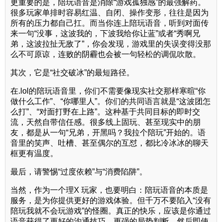
更重要的是，陪玩语音是消除“游戏孤独感”的最强解药。
很多玩家单排时容易红温、自闭、操作变形，往往是因为
所有的压力都自己扛。而当你连上陪玩语音，听到对面传
来一句“没事，这波我的，下波我给你让蓝”或者“秀啊兄
弟，这波拉扯无敌了”，你会发现，游戏里的失误变得没那
么不可原谅，连败的阴霾也会被一句轻松的调侃吹散。
其次，它是“社交破冰”的最短路径。
在.lol的陪玩语音里，你们不需要像现实社交那样寒暄“你
做什么工作”、“你哪里人”。你们的共同语言就是“这波团怎
么打”、“对面打野在上路”。这种基于共同目标的即时交
流，天然自带信任感。很多线上固玩、甚至现实中的朋
友，都是从一句“兄弟，开黑吗？我拉个陪玩”开始的。语
音里的笑声、吐槽、甚至偶尔的互怼，都比冷冰冰的聊天
框更有温度。
最后，请警惕“过度依赖”与“消费陷阱”。
当然，作为一个理X 玩家，也要明白：陪玩语音的本质是
服务，是为你提供更好的游戏体验。但千万不要陷入“没有
陪玩我就不会玩游戏”的怪圈。真正的快乐，应该是你通过
语音获得了更好的沟通技巧、更强的局势判断，然后即使