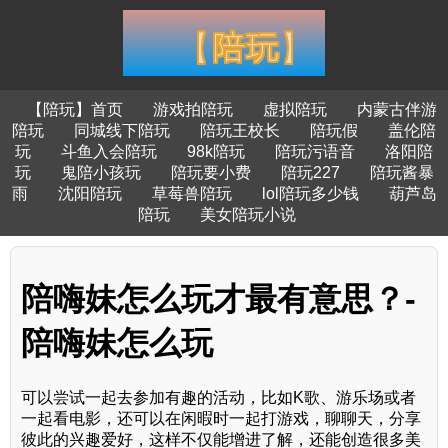
【陪玩】首页
游戏拍陪玩
虚拟陪玩
内蒙古伴游
陪玩
同城线下陪玩
陪玩王校长
陪玩假
盖伦陪
玩
斗鱼入会陪玩
98k陪玩
陪玩污语音
洛阳陪
玩
鬼陪小孩玩
陪玩要小费
陪玩227
陪玩酱暴
雨
沈阳陪玩
草莓兽陪玩
lol陪玩多少钱
葫芦岛
陪玩
美女陪玩小说
陪嗨妹怎么玩才最有意思？-
陪嗨妹怎么玩
可以尝试一起去参加有趣的活动，比如K歌、游乐场或者
一起看电影，还可以在闲暇时一起打游戏，聊聊天，分享
彼此的兴趣爱好，这样不仅能增进了解，还能创造很多美