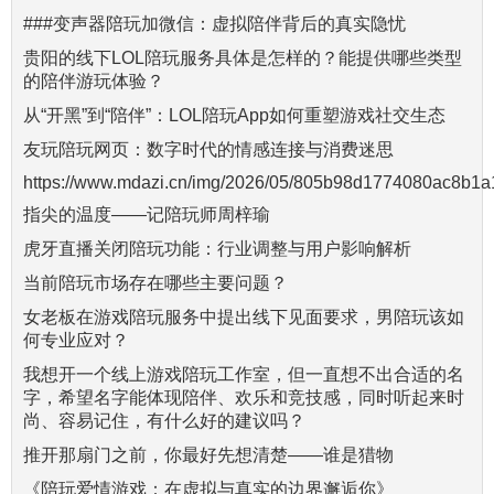
###变声器陪玩加微信：虚拟陪伴背后的真实隐忧
贵阳的线下LOL陪玩服务具体是怎样的？能提供哪些类型
的陪伴游玩体验？
从“开黑”到“陪伴”：LOL陪玩App如何重塑游戏社交生态
友玩陪玩网页：数字时代的情感连接与消费迷思
https://www.mdazi.cn/img/2026/05/805b98d1774080ac8b1a
指尖的温度——记陪玩师周梓瑜
虎牙直播关闭陪玩功能：行业调整与用户影响解析
当前陪玩市场存在哪些主要问题？
女老板在游戏陪玩服务中提出线下见面要求，男陪玩该如
何专业应对？
我想开一个线上游戏陪玩工作室，但一直想不出合适的名
字，希望名字能体现陪伴、欢乐和竞技感，同时听起来时
尚、容易记住，有什么好的建议吗？
推开那扇门之前，你最好先想清楚——谁是猎物
《陪玩爱情游戏：在虚拟与真实的边界邂逅你》