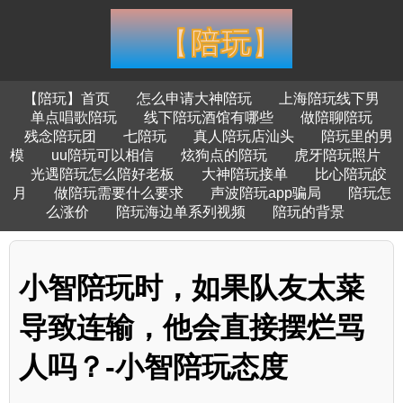
【陪玩】首页
怎么申请大神陪玩
上海陪玩线下男
单点唱歌陪玩
线下陪玩酒馆有哪些
做陪聊陪玩
残念陪玩团
七陪玩
真人陪玩店汕头
陪玩里的男
模
uu陪玩可以相信
炫狗点的陪玩
虎牙陪玩照片
光遇陪玩怎么陪好老板
大神陪玩接单
比心陪玩皎
月
做陪玩需要什么要求
声波陪玩app骗局
陪玩怎
么涨价
陪玩海边单系列视频
陪玩的背景
小智陪玩时，如果队友太菜
导致连输，他会直接摆烂骂
人吗？-小智陪玩态度