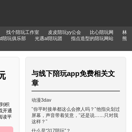
找个陪玩工作室
皮皮陪玩yy公会
比心陪玩网
林
md陪玩俱乐部
光遇al陪玩团
指点造型的陪玩网站
熊
与
线下陪玩app免费
相关文
玩
章
动漫3dav
签到积
"你平时接单都这么会撩人吗？"他指尖划过
或开通
屏幕，声音带着笑意，"还是说……只对我
阅读平
这样？"
什么是“317陪玩”？