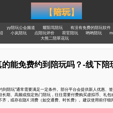
yy陪玩公会频道
耀阳骂陪玩
有没有免费的陪玩软件
绍
小岚陪玩
点陪玩评价
荷官陪玩
哟哟陪玩
大熊二陪翠花玩
真的能免费约到陪玩吗？-线下陪
费约到陪玩”通常需要满足一定条件。部分平台会提供新人优惠、
但长期、高频或指定热门陪玩，往往需要付费购买虚拟币、礼包
不齐，或存在隐X 消费（如交通费、时长费）。建议使用前仔细
。