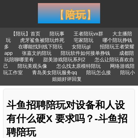
【陪玩】首页
陪玩事
王者陪玩vx群
大主播陪
玩
虎牙鲨鱼被陪玩炸死
宅家陪玩
哪个陪玩挣钱
多
在哪能找到线下陪玩
女陪玩gl
招陪玩王者荣耀
app
张嘉文的陪玩
陪玩软件如何接单挣钱
成都陪
玩陪聊哪里有
甜美游戏陪玩系列2
怎么让陪玩喜欢自
己
陪玩美观头像
怎么找太原模特陪玩
网络游戏陪
玩工作室
青岛美女陪玩服务qq
陪玩怎么接
陪玩小
姐姐好评回复
斗鱼招聘陪玩对设备和人设
有什么硬X 要求吗？-斗鱼招
聘陪玩