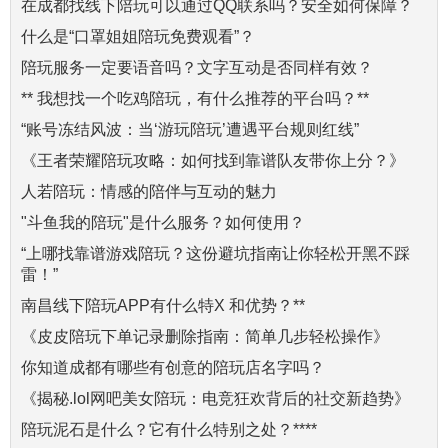
在成都找线下陪玩可以通过QQ联系吗？安全如何保障？
什么是“口罩姐姐陪玩免费观看”？
陪玩服务一定要语音吗？文字互动是否同样有效？
** 我想找一个吃鸡陪玩，有什么推荐的平台吗？**
“账号冻结风波：当‘游玩陪玩’遭遇平台规则红线”
《王者荣耀陪玩攻略：如何找到靠谱队友带你上分？》
人若陪玩：情感的陪伴与互动的魅力
"斗鱼我的陪玩"是什么服务？如何使用？
“上哪找靠谱游戏陪玩？这份避坑指南让你轻松开黑不踩
雷！”
南昌线下陪玩APP有什么特X 和优势？**
《皮皮陪玩下单记录删除指南：简单几步轻松操作》
你知道成都有哪些有创意的陪玩店名字吗？
《揭秘.lol网吧美女陪玩：电竞狂欢背后的社交新趋势》
陪玩泥石是什么？它有什么特别之处？****