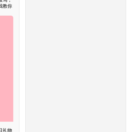
我教你
日礼物