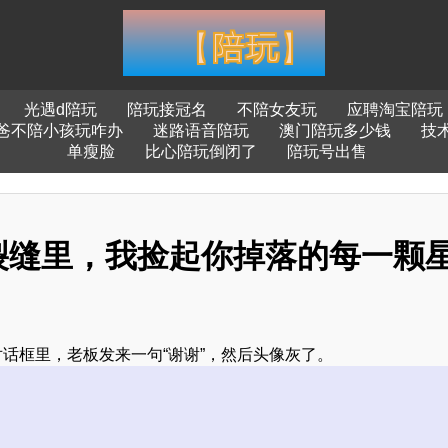
光遇d陪玩
陪玩接冠名
不陪女友玩
应聘淘宝陪玩
爸不陪小孩玩咋办
迷路语音陪玩
澳门陪玩多少钱
技
单瘦脸
比心陪玩倒闭了
陪玩号出售
裂缝里，我捡起你掉落的每一颗
对话框里，老板发来一句“谢谢”，然后头像灰了。