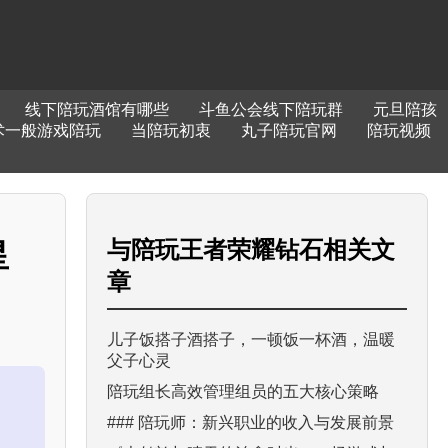
线下陪玩酒馆有哪些
斗鱼公会线下陪玩群
元旦陪孩
术一般游戏陪玩
当陪玩初衷
丸子陪玩官网
陪玩视频
与
陪玩王者荣耀钻石
相关文
星
章
儿子饭搭子酒搭子，一顿饭一杯酒，温暖
父子心灵
陪玩组长高效管理组员的五大核心策略
### 陪玩师：新兴职业的收入与发展前景