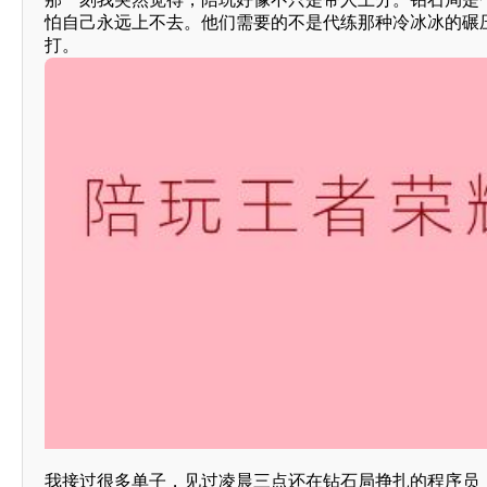
怕自己永远上不去。他们需要的不是代练那种冷冰冰的碾
打。
我接过很多单子，见过凌晨三点还在钻石局挣扎的程序员