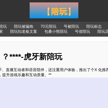
陪玩
陪玩被骗炮
70元陪玩
号被陪玩
陪玩标志
家
陪玩扣老板文案
包桑小熊陪玩
号借陪玩
陪玩
****-虎牙新陪玩
手、直播互动者和语音陪伴，还注重用户体验，推出了个X 化推
提升游戏乐趣和互动质量。**