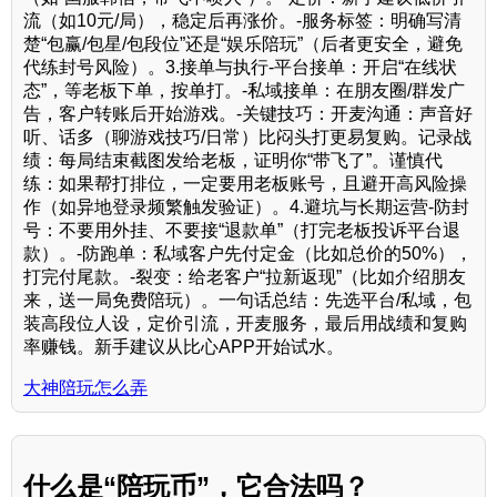
流（如10元/局），稳定后再涨价。-服务标签：明确写清
楚“包赢/包星/包段位”还是“娱乐陪玩”（后者更安全，避免
代练封号风险）。3.接单与执行-平台接单：开启“在线状
态”，等老板下单，按单打。-私域接单：在朋友圈/群发广
告，客户转账后开始游戏。-关键技巧：开麦沟通：声音好
听、话多（聊游戏技巧/日常）比闷头打更易复购。记录战
绩：每局结束截图发给老板，证明你“带飞了”。谨慎代
练：如果帮打排位，一定要用老板账号，且避开高风险操
作（如异地登录频繁触发验证）。4.避坑与长期运营-防封
号：不要用外挂、不要接“退款单”（打完老板投诉平台退
款）。-防跑单：私域客户先付定金（比如总价的50%），
打完付尾款。-裂变：给老客户“拉新返现”（比如介绍朋友
来，送一局免费陪玩）。一句话总结：先选平台/私域，包
装高段位人设，定价引流，开麦服务，最后用战绩和复购
率赚钱。新手建议从比心APP开始试水。
大神陪玩怎么弄
什么是“陪玩币”，它合法吗？