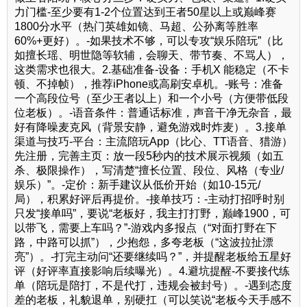
力门槛-至少要有1-2个位置达到王者50星以上或巅峰赛
1800分水平（热门英雄如镜、马超、公孙离等胜率
60%+更好）。-如果技术不够，可以专攻“娱乐陪玩”（比
如擅长瑶、明世隐等软辅，会聊天、带节奏、不骂人），
这类需求也很大。2.基础准备-设备：手机X 能稳定（不卡
顿、不掉帧），推荐iPhone或高刷安卓机。-账号：准备
一个高段位号（至少王者以上）和一个小号（方便带低段
位老板）。-语音条件：普通话标准，声音干净无杂音，最
好有降噪麦克风（背景安静，避免游戏时炸麦）。3.接单
渠道与技巧-平台：主流陪玩App（比心、TT语音、猎游）
先注册，完善主页：放一段5秒内的技术展示视频（如五
杀、极限操作），写清楚“擅长位置、段位、风格（专业/
娱乐）”。-定价：新手建议从低价开始（如10-15元/
局），积累好评后再提价。-接单技巧：-主动打招呼时别
只发“接单吗”，要说“老板好，我主打打野，巅峰1900，可
以带飞，需要上车吗？”-游戏内多报点（“对面打野在下
路，中路可以抓”），少抱怨，多夸老板（“这波拉扯漂
亮”）。-打完主动问“还要继续吗？”，并提醒老板给五星好
评（好评率直接影响后续曝光）。4.避坑提醒-不要接代练
单（陪玩是陪打，不是代打，违规会被封号）。-遇到态度
差的老板，礼貌退单，别硬扛（可以笑说“老板今天手感不