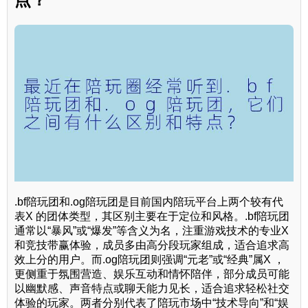
.bf陪玩团和.og陪玩团是目前国内陪玩平台上两个较有代
表X 的团体类型，其区别主要在于定位和风格。.bf陪玩团
通常以“暴风”或“爆发”等含义为名，注重游戏技术的专业X
和竞技带赢体验，成员多由高分段玩家组成，适合追求高
效上分的用户。而.og陪玩团则强调“元老”或“经典”属X ，
更侧重于氛围营造、娱乐互动和情怀陪伴，部分成员可能
以幽默感、声音特点或聊天能力见长，适合追求轻松社交
体验的玩家。两者分别代表了陪玩市场中“技术导向”和“娱