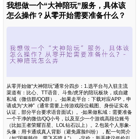
我想做一个“大神陪玩”服务，具体该
怎么操作？从零开始需要准备什么？
从零开始做“大神陪玩”通常分四步：1.选平台与入驻主流
渠道有：比心、TT语音、斗鱼/虎牙的陪玩板块，或自建
私域（微信群/QQ群）。-如果走平台：下载对应APP，申
请成为“大神”（通常需要上传游戏段位截图、身份证实名
认证，部分平台要求语音面试）。-如果做私域：需要准备
一个干净的微信/QQ小号，以及至少一个游戏高段位账号
（比如王者荣耀百星、LOL钻石以上）。2.包装个人形象-
头像：用卡通或真人背影（避免露脸纠纷），配一句简介
（如“国服韩信，带飞不喷人”）。-定价：新手建议低价引