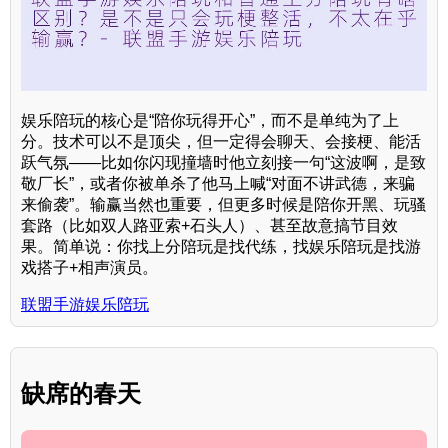
娱乐陪玩的核心是“陪你玩得开心”，而不是单纯为了上
分。技术可以不是顶尖，但一定得会聊天、会接梗、能活
跃气氛——比如你闪现撞墙时他立刻接一句“这波啊，是致
敬厂长”，或者你被单杀了他马上喊“对面不讲武德，来骗
来偷袭”。输赢当然也重要，但更多时候是陪你开黑、玩骚
套路（比如双人路亚索+石头人）、甚至故意搞节目效
果。简单说：你找上分陪玩是找代练，找娱乐陪玩是找游
戏搭子+相声演员。
联盟手游娱乐陪玩
缺席的春天