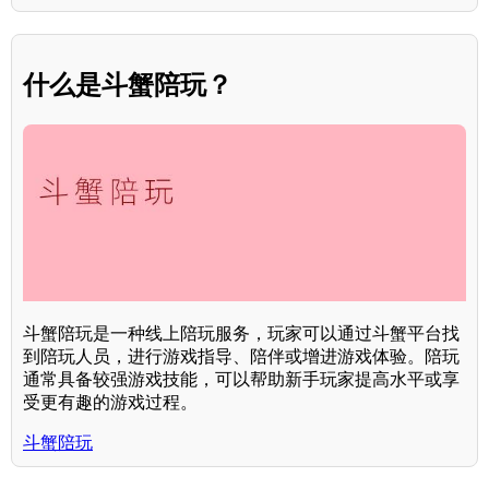
什么是斗蟹陪玩？
斗蟹陪玩是一种线上陪玩服务，玩家可以通过斗蟹平台找
到陪玩人员，进行游戏指导、陪伴或增进游戏体验。陪玩
通常具备较强游戏技能，可以帮助新手玩家提高水平或享
受更有趣的游戏过程。
斗蟹陪玩