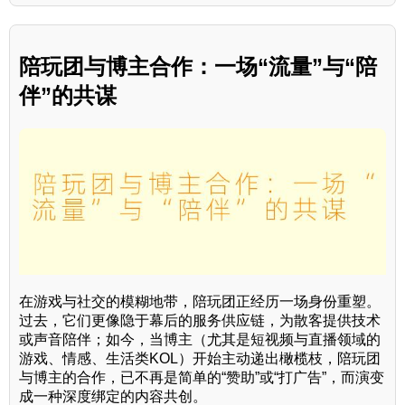
陪玩团与博主合作：一场“流量”与“陪
伴”的共谋
在游戏与社交的模糊地带，陪玩团正经历一场身份重塑。
过去，它们更像隐于幕后的服务供应链，为散客提供技术
或声音陪伴；如今，当博主（尤其是短视频与直播领域的
游戏、情感、生活类KOL）开始主动递出橄榄枝，陪玩团
与博主的合作，已不再是简单的“赞助”或“打广告”，而演变
成一种深度绑定的内容共创。