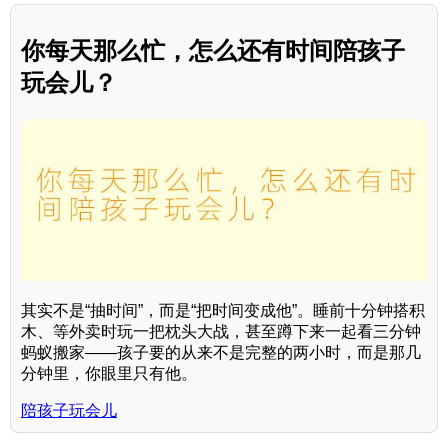
你每天那么忙，怎么还有时间陪孩子
玩会儿？
其实不是“抽时间”，而是“把时间变成他”。睡前十分钟搭积
木、等外卖时玩一把枕头大战，甚至蹲下来一起看三分钟
蚂蚁搬家——孩子要的从来不是完整的两小时，而是那几
分钟里，你眼里只有他。
陪孩子玩会儿