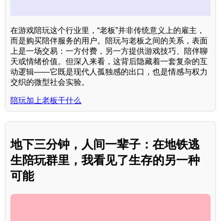
在游戏陪玩这个行业里，“老板”并非传统意义上的雇主，
而是购买陪伴服务的用户。陪玩与老板之间的关系，表面
上是一场交易：一方付费，另一方提供游戏技巧、陪伴聊
天或情绪价值。但深入来看，这背后隐藏着一套复杂的互
动逻辑——它既是现代人孤独感的出口，也是情感与权力
交织的微型社会实验。
陪玩加上老板干什么
地下三分钟，人间一辈子：在地铁逃
生陪玩群里，我看见了生存的另一种
可能