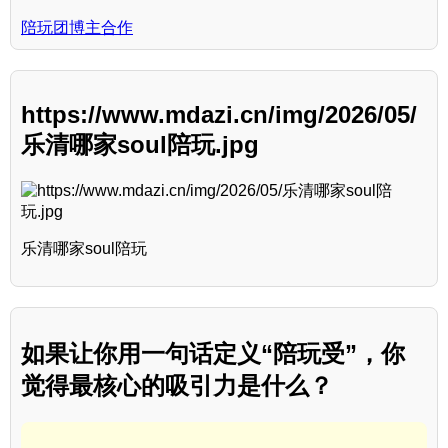
陪玩团博主合作
https://www.mdazi.cn/img/2026/05/
乐清哪家soul陪玩.jpg
乐清哪家soul陪玩
如果让你用一句话定义“陪玩受”，你
觉得最核心的吸引力是什么？