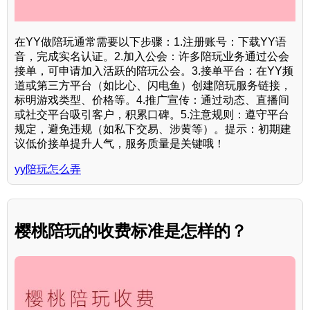
在YY做陪玩通常需要以下步骤：1.注册账号：下载YY语
音，完成实名认证。2.加入公会：许多陪玩业务通过公会
接单，可申请加入活跃的陪玩公会。3.接单平台：在YY频
道或第三方平台（如比心、闪电鱼）创建陪玩服务链接，
标明游戏类型、价格等。4.推广宣传：通过动态、直播间
或社交平台吸引客户，积累口碑。5.注意规则：遵守平台
规定，避免违规（如私下交易、涉黄等）。提示：初期建
议低价接单提升人气，服务质量是关键哦！
yy陪玩怎么弄
樱桃陪玩的收费标准是怎样的？