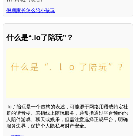
假期家长怎么陪小孩玩
什么是“.lo了陪玩”？
.lo了陪玩是一个虚构的表述，可能源于网络用语或特定社
群的谐音梗。若指线上陪玩服务，通常指通过平台预约他
人陪伴游戏、聊天或娱乐，但需注意选择正规平台，明确
服务边界，保护个人隐私与财产安全。