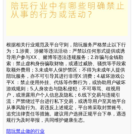
根据相关行业规范及平台守则，陪玩服务严格禁止以下行
为：1.涉黄、涉赌等违法活动：严禁以任何形式提供或诱
导用户参与XX 、赌博等违法违规服务；2.诈骗与金钱勒
索：禁止虚构身份骗取财物，或通过威胁、骚扰等手段索
取额外费用；3.未成年人保护禁区：不得为未成年人提供
陪玩服务，亦不可引导其进行非理X 消费；4.破坏游戏公
平X ：禁止使用外挂、代练等作弊行为，或协助用户破坏
游戏规则；5.人身攻击与隐私侵犯：不可辱骂、歧视用
户，或泄露用户个人信息及隐私；6.线下交易与违规引
流：严禁绕过平台进行私下交易，或诱导用户至其他平台
从事风险行为。若违反上述规定，平台将采取封禁账号、
追究法律责任等措施。建议用户选择正规平台下单，遇违
规行为及时举报，共同维护健康生态。
陪玩禁止做的行业