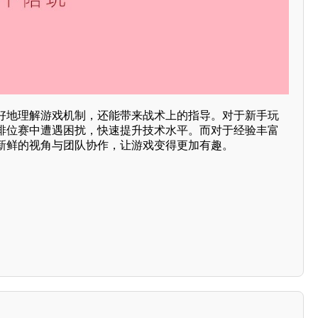
好地理解游戏机制，还能带来战术上的指导。对于新手玩
排位赛中遭遇困扰，快速提升技术水平。而对于经验丰富
新鲜的视角与团队协作，让游戏变得更加有趣。