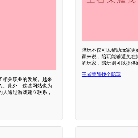
陪玩不仅可以帮助玩家更
家来说，陪玩能够避免在
的玩家，陪玩则可以提供
王者荣耀找个陪玩
了相关职业的发展。越来
入。此外，这些网站也为
的人通过游戏建立联系，