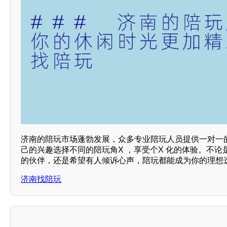
济南的陪玩市场蓬勃发展，众多专业陪玩人员提供一对一
己的兴趣选择不同的陪玩角X ，享受个X 化的体验。不
的伙伴，还是希望有人倾诉心声，陪玩都能成为你的理想
济南找陪玩