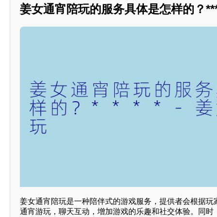
姜女通宵陪玩的服务具体是怎样的？***
姜女通宵陪玩是一种陪伴式的游戏服务，提供者会根据玩
通宵游玩，聊天互动，增加游戏的乐趣和社交体验。同时