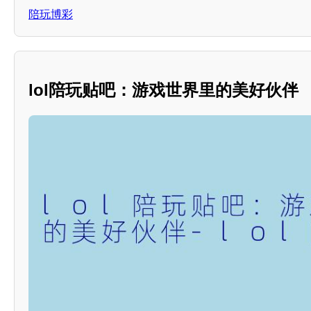
陪玩博彩
lol陪玩贴吧：游戏世界里的美好伙伴