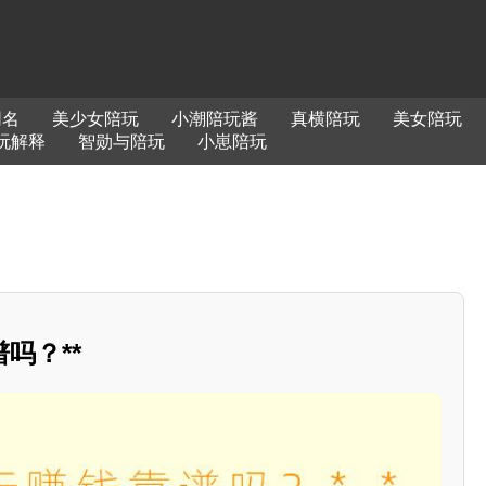
网名
美少女陪玩
小潮陪玩酱
真横陪玩
美女陪玩
玩解释
智勋与陪玩
小崽陪玩
吗？**