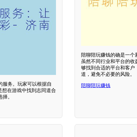
陪聊陪玩赚钱的确是一个
虽然不同行业和平台的收
够找到合适的平台和客户
道，避免不必要的风险。
的服务。玩家可以根据自
陪聊陪玩赚钱
论是想在游戏中找到志同道合
选择。