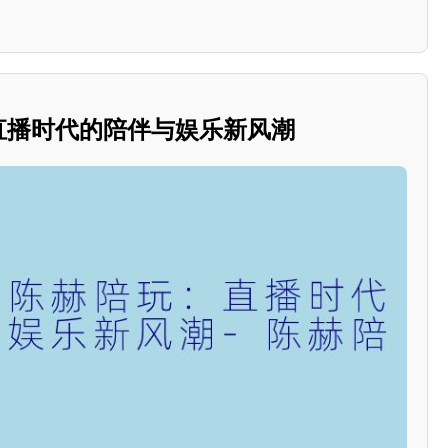
：直播时代的陪伴与娱乐新风潮