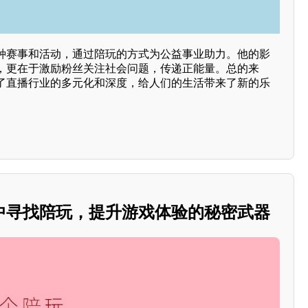
种赛事和活动，通过陪玩的方式为公益事业助力。他的影
，更在于激励粉丝关注社会问题，传递正能量。总的来
了直播行业的多元化和深度，给人们的生活带来了新的乐
中寻找陪玩，提升游戏体验的秘密武器