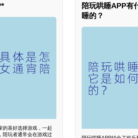
*
陪玩哄睡APP
睡的？
家的喜好选择游戏，一起
，陪玩者通常会在游戏过
陪玩哄睡APP结合了娱