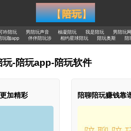
可吟陪玩
男陪玩声音
柚凝陪玩
我是陪玩
男陪玩
陪玩咖app
伴伴陪玩涉
相约星球陪玩
陪玩奥斯
陪
玩-陪玩app-陪玩软件
光更加精彩
陪聊陪玩赚钱靠谱