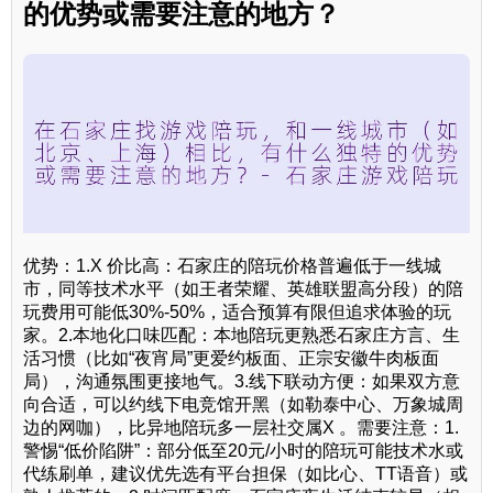
的优势或需要注意的地方？
优势：1.X 价比高：石家庄的陪玩价格普遍低于一线城
市，同等技术水平（如王者荣耀、英雄联盟高分段）的陪
玩费用可能低30%-50%，适合预算有限但追求体验的玩
家。2.本地化口味匹配：本地陪玩更熟悉石家庄方言、生
活习惯（比如“夜宵局”更爱约板面、正宗安徽牛肉板面
局），沟通氛围更接地气。3.线下联动方便：如果双方意
向合适，可以约线下电竞馆开黑（如勒泰中心、万象城周
边的网咖），比异地陪玩多一层社交属X 。需要注意：1.
警惕“低价陷阱”：部分低至20元/小时的陪玩可能技术水或
代练刷单，建议优先选有平台担保（如比心、TT语音）或