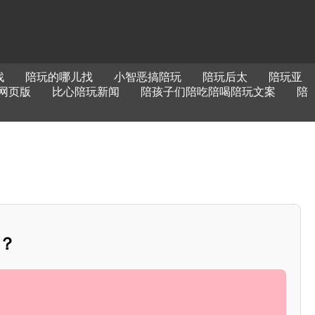
找
陪玩的哪儿找
小智恶搞陪玩
陪玩后太
陪玩亚
网页版
比心陪玩新闻
陪孩子们陪吃陪喝陪玩文案
陪
”？