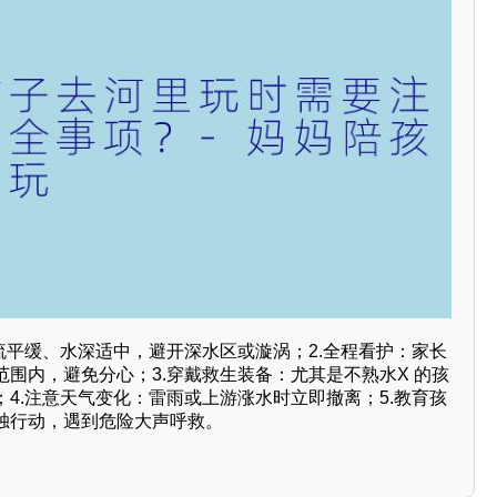
流平缓、水深适中，避开深水区或漩涡；2.全程看护：家长
围内，避免分心；3.穿戴救生装备：尤其是不熟水X 的孩
4.注意天气变化：雷雨或上游涨水时立即撤离；5.教育孩
独行动，遇到危险大声呼救。