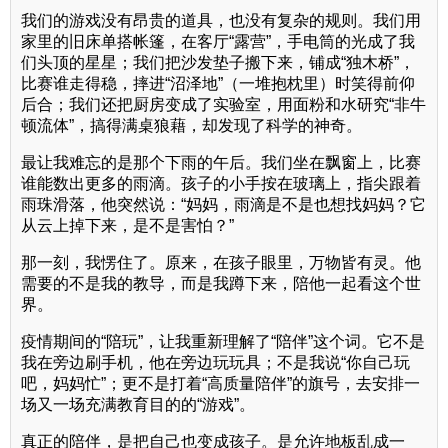
我们的游戏没有昂贵的道具，也没有复杂的规则。我们用
家里的旧床单搭帐篷，在客厅“露营”，手电筒的光成了我
们头顶的星星；我们把沙发垫子搬下来，铺成“独木桥”，
比赛谁走得稳，摔进“沼泽地”（一堆抱枕里）时笑得前仰
后合；我们还把厨房变成了实验室，用面粉和水研究“非牛
顿流体”，搞得满桌狼藉，却发现了科学的神奇。
最让我难忘的是那个下雨的午后。我们坐在飘窗上，比赛
谁能数出更多的雨滴。孩子的小手按在玻璃上，指尖跟着
雨珠滑落，他突然说：“妈妈，雨滴是不是也想找妈妈？它
从云上掉下来，是不是害怕？”
那一刻，我愣住了。原来，在孩子眼里，万物皆有灵。他
需要的不是我的教导，而是我蹲下来，陪他一起看这个世
界。
疫情期间的“陪玩”，让我重新理解了“陪伴”这个词。它不是
我在旁边刷手机，他在旁边玩玩具；不是我说“你自己玩
吧，妈妈忙”；更不是打着“高质量陪伴”的旗号，去安排一
场又一场充满教育目的的“游戏”。
真正的陪伴，是把自己也变成孩子。是允许地板乱成一