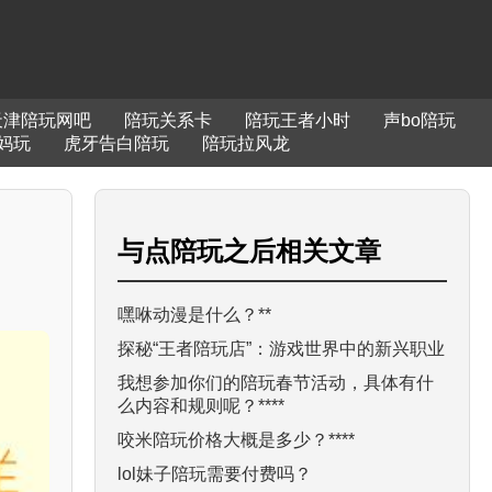
天津陪玩网吧
陪玩关系卡
陪玩王者小时
声bo陪玩
妈玩
虎牙告白陪玩
陪玩拉风龙
与
点陪玩之后
相关文章
嘿咻动漫是什么？**
探秘“王者陪玩店”：游戏世界中的新兴职业
我想参加你们的陪玩春节活动，具体有什
么内容和规则呢？****
咬米陪玩价格大概是多少？****
lol妹子陪玩需要付费吗？