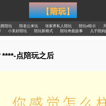
陆茜陪玩
陪老公来玩
张家界私人陪玩
陪玩x暗示
声
小美好陪玩
陪玩新模式
陪玩奇葩故事
儿子陪妈
***-点陪玩之后