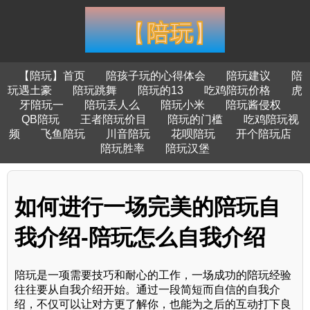
【陪玩】首页
陪孩子玩的心得体会
陪玩建议
陪
玩遇土豪
陪玩跳舞
陪玩的13
吃鸡陪玩价格
虎
牙陪玩一
陪玩丢人么
陪玩小米
陪玩酱侵权
QB陪玩
王者陪玩价目
陪玩的门槛
吃鸡陪玩视
频
飞鱼陪玩
川音陪玩
花呗陪玩
开个陪玩店
陪玩胜率
陪玩汉堡
如何进行一场完美的陪玩自
我介绍-陪玩怎么自我介绍
陪玩是一项需要技巧和耐心的工作，一场成功的陪玩经验
往往要从自我介绍开始。通过一段简短而自信的自我介
绍，不仅可以让对方更了解你，也能为之后的互动打下良