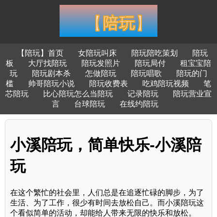
【陪玩】首页
女陪玩叫床
陪玩陪吃策划
陪玩
板
大厅找陪玩
陪玩发照片
陪玩局付
租宝宝陪
玩
陪玩剧本杀
怎做陪玩
陪玩唱歌
陪玩的门
槛
帅哥陪玩小说
陪玩收费表
吃鸡陪玩视频
笔
芯陪玩
比心陪玩怎么当陪玩
记录陪玩
陪玩营业宣
言
台球陪玩
在线约陪玩
小溪陪玩，简单快乐-小溪陪
玩
在这个繁忙的社会里，人们总是在追逐忙碌的脚步，为了
生活、为了工作，很少有时间去放松自己。而小溪陪玩这
个看似简单的活动，却能给人带来无限的快乐和放松。