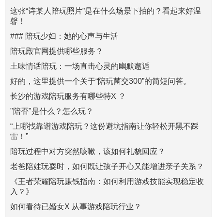
这张“诗某人陪玩照片”是在什么场景下拍的？看起来好温
馨！
### 陪玩少妇：她的心声与生活
陪玩殿官网提供哪些服务？
土味情话陪玩：一场直击心灵的幽默邂逅
好的，这里提供一个关于“陪玩菌交300”的简短问答。
长沙的游戏陪玩服务有哪些特X ？
"陪否"是什么？怎么玩？
“上哪找靠谱游戏陪玩？这份避坑指南让你轻松开黑不踩
雷！”
陪玩过程中对方突然咳嗽，该如何礼貌回应？
老爸陪娃玩耍时，如何既让孩子开心又能增进亲子关系？
《王者荣耀陪玩赚钱指南：如何利用游戏技能实现稳定收
入？》
如何看待已婚女X 从事游戏陪玩行业？