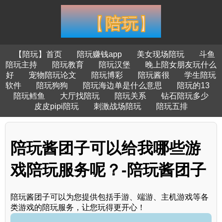
【陪玩】首页
陪玩赚钱app
美女现场陪玩
斗鱼
陪玩主持
陪玩教育
陪玩汉堡
晚上陪女朋友玩什么
好
宠物陪玩论文
陪玩博彩
陪玩酱很
学生陪玩
软件
陪玩狗狗
陪玩海边单是什么意思
陪玩的13
陪玩鳕鱼
大厅找陪玩
陪玩关系
钻石陪玩多少
皮皮pipi陪玩
刺激战场陪玩
陪玩五排
陪玩酱团子可以给我哪些游
戏陪玩服务呢？-陪玩酱团子
陪玩酱团子可以为您提供包括手游、端游、主机游戏等各
类游戏的陪玩服务，让您玩得更开心！